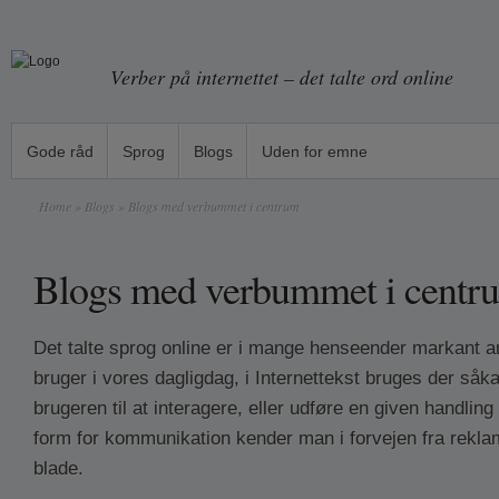
Verber på internettet – det talte ord online
Gode råd
Sprog
Blogs
Uden for emne
Home
»
Blogs
» Blogs med verbummet i centrum
Blogs med verbummet i centr
Det talte sprog online er i mange henseender markant a
bruger i vores dagligdag, i Internettekst bruges der såka
brugeren til at interagere, eller udføre en given handli
form for kommunikation kender man i forvejen fra reklam
blade.