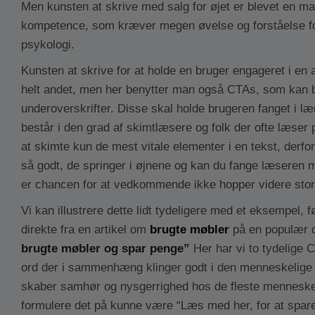
Men kunsten at skrive med salg for øjet er blevet en mar
kompetence, som kræver megen øvelse og forståelse f
psykologi.
Kunsten at skrive for at holde en bruger engageret i en a
helt andet, men her benytter man også CTAs, som kan 
underoverskrifter. Disse skal holde brugeren fanget i læn
består i den grad af skimtlæsere og folk der ofte læser p
at skimte kun de mest vitale elementer i en tekst, derfor
så godt, de springer i øjnene og kan du fange læseren 
er chancen for at vedkommende ikke hopper videre stor
Vi kan illustrere dette lidt tydeligere med et eksempel, f
direkte fra en artikel om
brugte møbler
på en populær d
brugte møbler og spar penge”
Her har vi to tydelige 
ord der i sammenhæng klinger godt i den menneskelige 
skaber samhør og nysgerrighed hos de fleste mennesk
formulere det på kunne være “Læs med her, for at spar