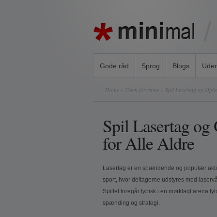
Gode råd
Sprog
Blogs
Uden
Home
»
Uden for emne
» Spil Lasertag og Oplev
Spil Lasertag og
for Alle Aldre
Lasertag er en spændende og populær aktivit
sport, hvor deltagerne udstyres med laserv
Spillet foregår typisk i en mørklagt arena fyl
spænding og strategi.