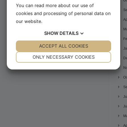
Oc
You can read more about our use of
Se
cookies and processing of personal data on
Ap
our website.
Ma
SHOW
DETAILS
Fe
YES
ACCEPT ALL COOKIES
NO
YES
NO
Ja
NECESSARY
PREFERENCES
ONLY NECESSARY COOKIES
D
YES
NO
YES
NO
N
MARKETING
STATISTICS
Oc
Se
Ju
Ju
M
Ap