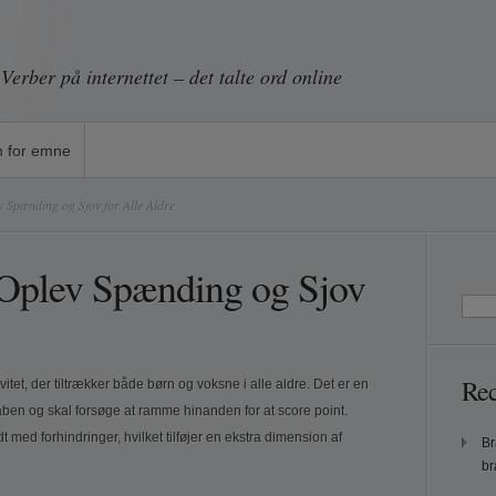
Verber på internettet – det talte ord online
 for emne
 Spænding og Sjov for Alle Aldre
 Oplev Spænding og Sjov
Rec
et, der tiltrækker både børn og voksne i alle aldre. Det er en
åben og skal forsøge at ramme hinanden for at score point.
dt med forhindringer, hvilket tilføjer en ekstra dimension af
Br
br