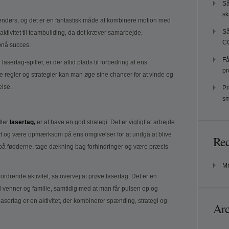
Så
sk
endørs, og det er en fantastisk måde at kombinere motion med
Så
aktivitet til teambuilding, da det kræver samarbejde,
CC
pnå succes.
Få
ertag-spiller, er der altid plads til forbedring af ens
pr
regler og strategier kan man øge sine chancer for at vinde og
lse.
Pr
sm
ller
lasertag,
er at have en god strategi. Det er vigtigt at arbejde
t og være opmærksom på ens omgivelser for at undgå at blive
Re
 på fødderne, tage dækning bag forhindringer og være præcis
Mr
rdrende aktivitet, så overvej at prøve lasertag. Det er en
d venner og familie, samtidig med at man får pulsen op og
asertag er en aktivitet, der kombinerer spænding, strategi og
Arc