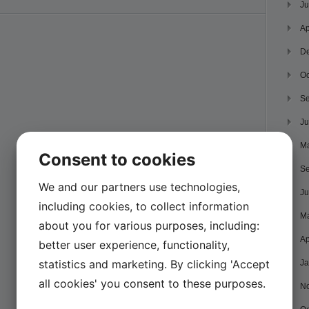
Ju
Ap
D
Oc
Se
Ju
M
Consent to cookies
Se
We and our partners use technologies,
Ju
including cookies, to collect information
M
about you for various purposes, including:
Ap
better user experience, functionality,
statistics and marketing. By clicking 'Accept
Ja
all cookies' you consent to these purposes.
N