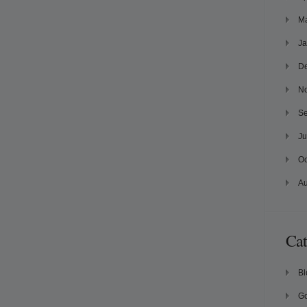
Ma
Ja
D
N
Se
Ju
Oc
Au
Cat
Bl
Go